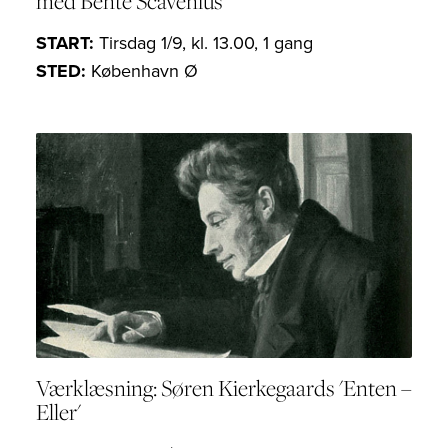
med Bente Scavenius
START:
Tirsdag 1/9, kl. 13.00, 1 gang
STED:
København Ø
Værklæsning: Søren Kierkegaards 'Enten –
Eller'