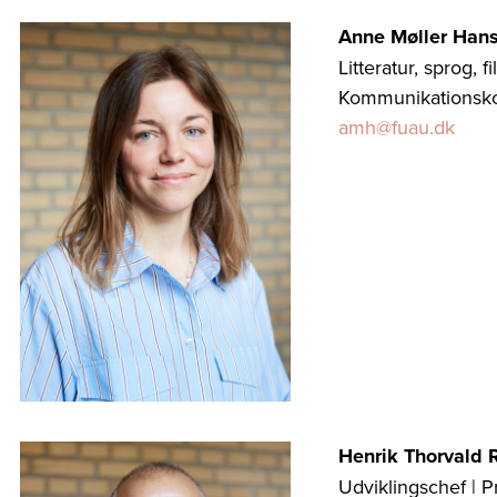
Anne Møller Han
Litteratur, sprog, f
Kommunikationsko
amh@fuau.dk
Henrik Thorvald
Udviklingschef | P