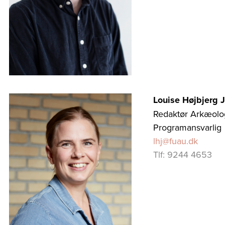
Louise Højbjerg 
Redaktør Arkæologi
Programansvarlig
lhj@fuau.dk
Tlf: 9244 4653