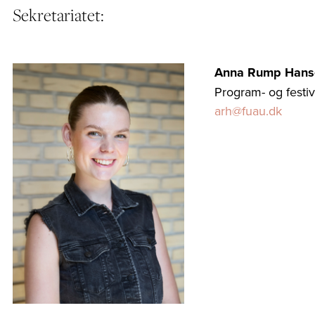
Sekretariatet:
Anna Rump Hans
Program- og festi
arh@fuau.dk