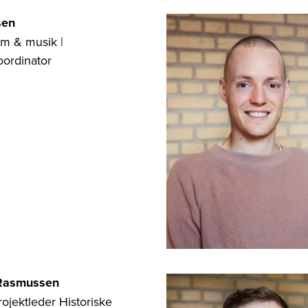
sen
ilm & musik |
ordinator
 Rasmussen
rojektleder Historiske