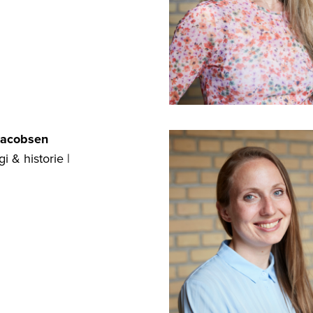
Jacobsen
 & historie |