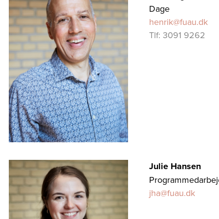
Dage
henrik@fuau.dk
Tlf: 3091 9262
Julie Hansen
Programmedarbej
jha@fuau.dk