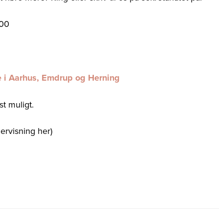
.00
ne i Aarhus, Emdrup og Herning
t muligt.
ervisning her)