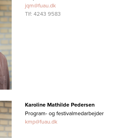
jqm@fuau.dk
Tlf: 4243 9583
Karoline Mathilde Pedersen
Program- og festivalmedarbejder
kmp@fuau.dk