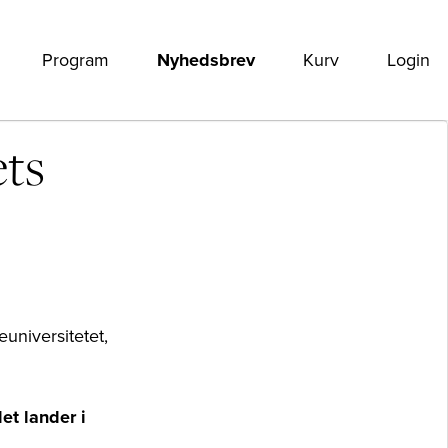
Program
Nyhedsbrev
Kurv
Login
ets
universitetet,
et lander i