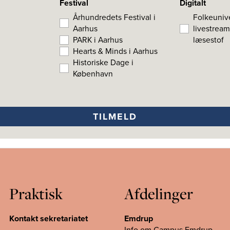
Festival
Digitalt
Århundredets Festival i
Folkeunive
Aarhus
livestream
PARK i Aarhus
læsestof
Hearts & Minds i Aarhus
Historiske Dage i
København
Praktisk
Afdelinger
Kontakt sekretariatet
Emdrup
Info om Campus Emdrup