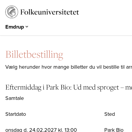
Emdrup
Aarhus
Emdrup
Billetbestilling
Herning
Hearts & Minds
Vælg herunder hvor mange billetter du vil bestille til a
Århundredets Festival
Historiske Dage
Eftermiddag i Park Bio: Ud med sproget – m
PARK
Samtale
EUROPA 360°
Startdato
Sted
onsdag d. 24.02.2027 kl. 13:00
Park Bio