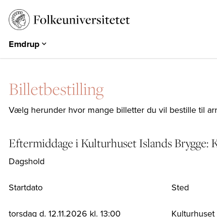
Emdrup
Aarhus
Emdrup
Billetbestilling
Herning
Hearts & Minds
Vælg herunder hvor mange billetter du vil bestille til a
Århundredets Festival
Historiske Dage
Eftermiddage i Kulturhuset Islands Brygge:
PARK
Dagshold
EUROPA 360°
Startdato
Sted
torsdag d. 12.11.2026 kl. 13:00
Kulturhuset