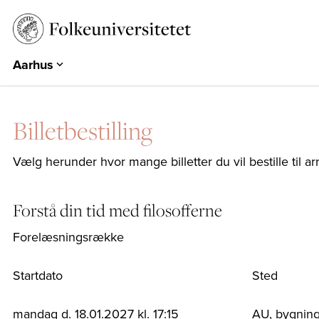
Aarhus
Aarhus
Emdrup
Billetbestilling
Herning
Hearts & Minds
Vælg herunder hvor mange billetter du vil bestille til a
Århundredets Festival
Historiske Dage
Forstå din tid med filosofferne
PARK
Forelæsningsrække
EUROPA 360°
Startdato
Sted
mandag d. 18.01.2027 kl. 17:15
AU, bygning