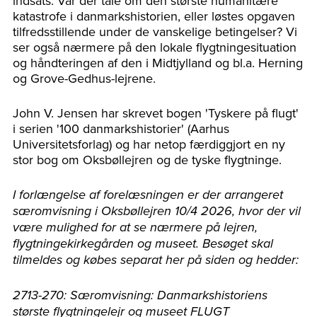
indsats. Var der tale om den største humanitære
katastrofe i danmarkshistorien, eller løstes opgaven
tilfredsstillende under de vanskelige betingelser? Vi
ser også nærmere på den lokale flygtningesituation
og håndteringen af den i Midtjylland og bl.a. Herning
og Grove-Gedhus-lejrene.
John V. Jensen har skrevet bogen 'Tyskere på flugt'
i serien '100 danmarkshistorier' (Aarhus
Universitetsforlag) og har netop færdiggjort en ny
stor bog om Oksbøllejren og de tyske flygtninge.
I forlængelse af forelæsningen er der arrangeret
særomvisning i Oksbøllejren 10/4 2026, hvor der vil
være mulighed for at se nærmere på lejren,
flygtningekirkegården og museet. Besøget skal
tilmeldes og købes separat her på siden og hedder:
2713-270: Særomvisning: Danmarkshistoriens
største flygtningelejr og museet FLUGT