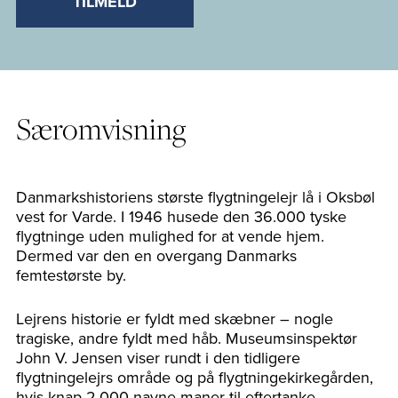
TILMELD
Særomvisning
Danmarkshistoriens største flygtningelejr lå i Oksbøl
vest for Varde. I 1946 husede den 36.000 tyske
flygtninge uden mulighed for at vende hjem.
Dermed var den en overgang Danmarks
femtestørste by.
Lejrens historie er fyldt med skæbner – nogle
tragiske, andre fyldt med håb. Museumsinspektør
John V. Jensen viser rundt i den tidligere
flygtningelejrs område og på flygtningekirkegården,
hvis knap 2.000 navne maner til eftertanke.