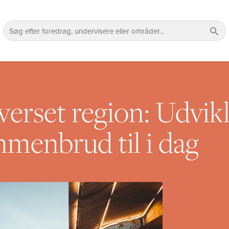
verset region: Udvikl
menbrud til i dag