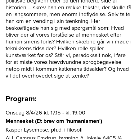
politiske begivenheder på den forkerte side af
historien – skrev han en række tekster, der skulle få
en langsommere, men enorm indflydelse. Selv talte
han om en vending i sin tænkning. Her
beskæftigede han sig med spørgsmål som: Hvad
bliver der af vores forståelse af mennesket efter
humanismens forlis? Hvilken skæbne går vi i møde i
teknikkens tidsalder? Hvilken rolle spiller
kunstværket for os? Står vi, paradoksalt nok, i fare
for at miste vores hævdvundne sprogbegavelse
netop midt i kommunikationens tidsalder? Og hvad
vil det overhovedet sige at tænke?
Program:
Onsdag 8/4/26 kl. 17.15 - kl. 19.00
Mennesket (Et brev om ’humanismen')
Kasper Lysemose, ph.d. i filosofi
AU, Campus Emdrup, bygning A, lokale A405 (4.