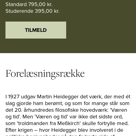
Standard
795,00 kr.
Studerende
395,00 kr.
TILMELD
Forelæsningsrække
I 1927 udgav Martin Heidegger det værk, der med ét
slag gjorde ham berømt, og som for mange står som
det 20. århundredes filosofiske hovedværk: 'Væren
og tid'. Men 'Væren og tid' var ikke det sidste ord,
som 'troldmanden fra Meßkirch' skulle fortrylle med.
Efter krigen – hvor Heidegger blev involveret i de