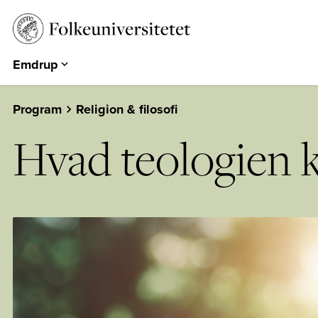
Emdrup
Aarhus
Emdrup
Program
Religion & filosofi
Herning
Hvad teologien k
Hearts & Minds
Århundredets Festival
Historiske Dage
PARK
EUROPA 360°