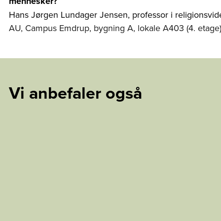
mennesker?
Hans Jørgen Lundager Jensen, professor i religionsvide
AU, Campus Emdrup, bygning A, lokale A403 (4. etage
Vi anbefaler også