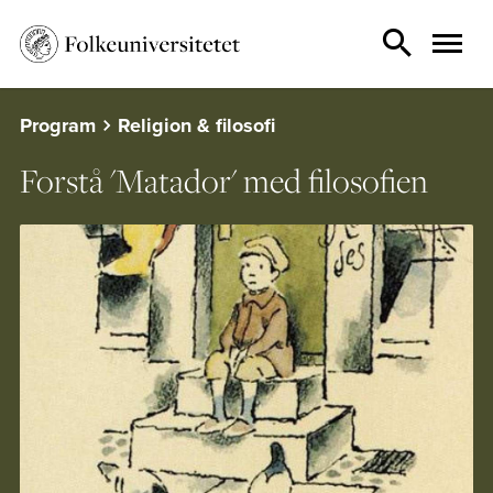
Program
Religion & filosofi
Forstå 'Matador' med filosofien