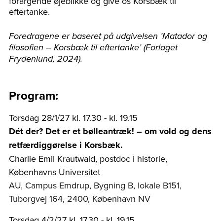
forargende øjeblikke og give os Korsbæk til
eftertanke.
Foredragene er baseret på udgivelsen ’Matador og
filosofien – Korsbæk til eftertanke’ (Forlaget
Frydenlund, 2024).
Program:
Torsdag 28/1/27 kl. 17.30 - kl. 19.15
Dét der? Det er et bølleantræk! – om vold og dens
retfærdiggørelse i Korsbæk.
Charlie Emil Krautwald, postdoc i historie,
Københavns Universitet
AU, Campus Emdrup, Bygning B, lokale B151,
Tuborgvej 164, 2400, København NV
Torsdag 4/2/27 kl. 17.30 - kl. 19.15