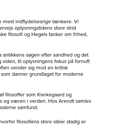
de mest indflydelsesrige tænkere. Vi
rvejs oplysningstidens store strid
ske filosofi og Hegels tanker om frihed,
fra antikkens søgen efter sandhed og det
 viden, til oplysningens fokus på fornuft
ofien vender sig mod en kritisk
, som danner grundlaget for moderne
af filosoffer som Kierkegaard og
ns og væren i verden. Hos Arendt samles
 moderne samfund.
vorfor filosofiens store idéer stadig er