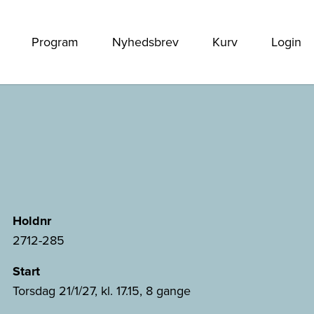
Program
Nyhedsbrev
Kurv
Login
Holdnr
2712-285
Start
Torsdag 21/1/27, kl. 17.15, 8 gange