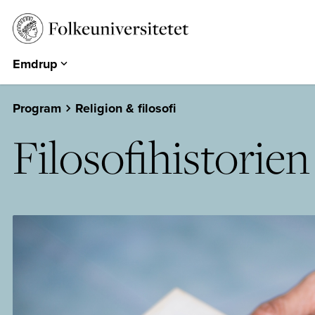
Emdrup
Aarhus
Emdrup
Program
Religion & filosofi
Herning
Filosofihistorien
Hearts & Minds
Århundredets Festival
Historiske Dage
PARK
EUROPA 360°