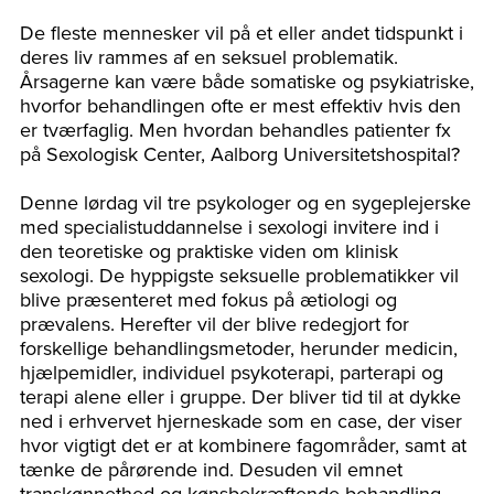
De fleste mennesker vil på et eller andet tidspunkt i
deres liv rammes af en seksuel problematik.
Årsagerne kan være både somatiske og psykiatriske,
hvorfor behandlingen ofte er mest effektiv hvis den
er tværfaglig. Men hvordan behandles patienter fx
på Sexologisk Center, Aalborg Universitetshospital?
Denne lørdag vil tre psykologer og en sygeplejerske
med specialistuddannelse i sexologi invitere ind i
den teoretiske og praktiske viden om klinisk
sexologi. De hyppigste seksuelle problematikker vil
blive præsenteret med fokus på ætiologi og
prævalens. Herefter vil der blive redegjort for
forskellige behandlingsmetoder, herunder medicin,
hjælpemidler, individuel psykoterapi, parterapi og
terapi alene eller i gruppe. Der bliver tid til at dykke
ned i erhvervet hjerneskade som en case, der viser
hvor vigtigt det er at kombinere fagområder, samt at
tænke de pårørende ind. Desuden vil emnet
transkønnethed og kønsbekræftende behandling