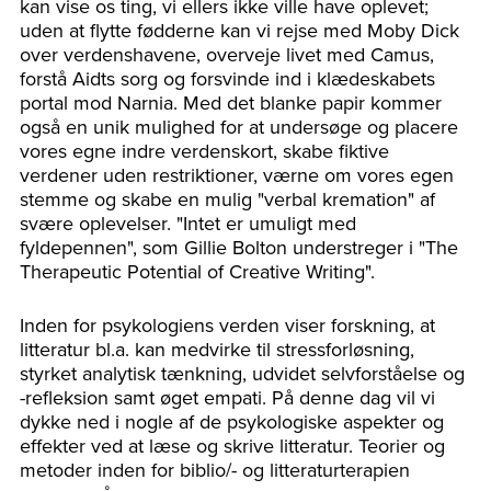
kan vise os ting, vi ellers ikke ville have oplevet;
uden at flytte fødderne kan vi rejse med Moby Dick
over verdenshavene, overveje livet med Camus,
forstå Aidts sorg og forsvinde ind i klædeskabets
portal mod Narnia. Med det blanke papir kommer
også en unik mulighed for at undersøge og placere
vores egne indre verdenskort, skabe fiktive
verdener uden restriktioner, værne om vores egen
stemme og skabe en mulig "verbal kremation" af
svære oplevelser. "Intet er umuligt med
fyldepennen", som Gillie Bolton understreger i "The
Therapeutic Potential of Creative Writing".
Inden for psykologiens verden viser forskning, at
litteratur bl.a. kan medvirke til stressforløsning,
styrket analytisk tænkning, udvidet selvforståelse og
-refleksion samt øget empati. På denne dag vil vi
dykke ned i nogle af de psykologiske aspekter og
effekter ved at læse og skrive litteratur. Teorier og
metoder inden for biblio/- og litteraturterapien