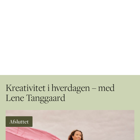
Kreativitet i hverdagen – med
Lene Tanggaard
Afsluttet