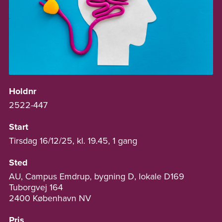
Holdnr
2522-447
Start
Tirsdag 16/12/25, kl. 19.45, 1 gang
Sted
AU, Campus Emdrup, bygning D, lokale D169
Tuborgvej 164
2400 København NV
Pris