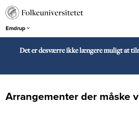
Emdrup
Aarhus
Emdrup
Det er desværre ikke længere muligt at ti
Herning
Hearts & Minds
Århundredets Festival
Historiske Dage
Arrangementer der måske vi
PARK
EUROPA 360°