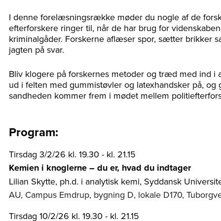
I denne forelæsningsrække møder du nogle af de forske
efterforskere ringer til, når de har brug for videnskaben
kriminalgåder. Forskerne aflæser spor, sætter brikker 
jagten på svar.
Bliv klogere på forskernes metoder og træd med ind i alt
ud i felten med gummistøvler og latexhandsker på, og 
sandheden kommer frem i mødet mellem politiefterfor
Program:
Tirsdag 3/2/26 kl. 19.30 - kl. 21.15
Kemien i knoglerne – du er, hvad du indtager
Lilian Skytte, ph.d. i analytisk kemi, Syddansk Universit
AU, Campus Emdrup, bygning D, lokale D170, Tuborgv
Tirsdag 10/2/26 kl. 19.30 - kl. 21.15