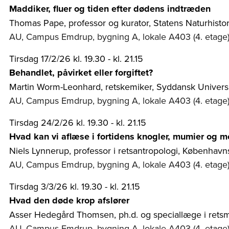
Maddiker, fluer og tiden efter dødens indtræden
Thomas Pape, professor og kurator, Statens Naturhist
AU, Campus Emdrup, bygning A, lokale A403 (4. etage
Tirsdag 17/2/26 kl. 19.30 - kl. 21.15
Behandlet, påvirket eller forgiftet?
Martin Worm-Leonhard, retskemiker, Syddansk Universi
AU, Campus Emdrup, bygning A, lokale A403 (4. etage
Tirsdag 24/2/26 kl. 19.30 - kl. 21.15
Hvad kan vi aflæse i fortidens knogler, mumier og m
Niels Lynnerup, professor i retsantropologi, København
AU, Campus Emdrup, bygning A, lokale A403 (4. etage
Tirsdag 3/3/26 kl. 19.30 - kl. 21.15
Hvad den døde krop afslører
Asser Hedegård Thomsen, ph.d. og speciallæge i retsm
AU, Campus Emdrup, bygning A, lokale A403 (4. etage