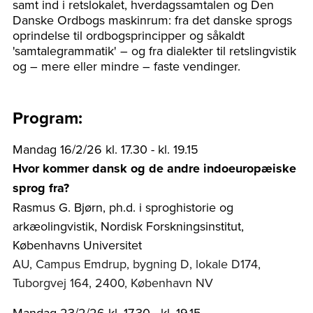
samt ind i retslokalet, hverdagssamtalen og Den
Danske Ordbogs maskinrum: fra det danske sprogs
oprindelse til ordbogsprincipper og såkaldt
'samtalegrammatik' – og fra dialekter til retslingvistik
og – mere eller mindre – faste vendinger.
Program:
Mandag 16/2/26 kl. 17.30 - kl. 19.15
Hvor kommer dansk og de andre indoeuropæiske
sprog fra?
Rasmus G. Bjørn, ph.d. i sproghistorie og
arkæolingvistik, Nordisk Forskningsinstitut,
Københavns Universitet
AU, Campus Emdrup, bygning D, lokale D174,
Tuborgvej 164, 2400, København NV
Mandag 23/2/26 kl. 17.30 - kl. 19.15