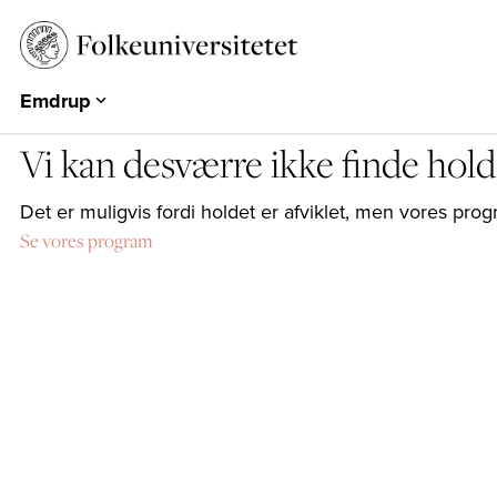
Emdrup
Aarhus
Vi kan desværre ikke finde hold
Emdrup
Herning
Det er muligvis fordi holdet er afviklet, men vores p
Se vores program
Hearts & Minds
Århundredets Festival
Historiske Dage
PARK
EUROPA 360°