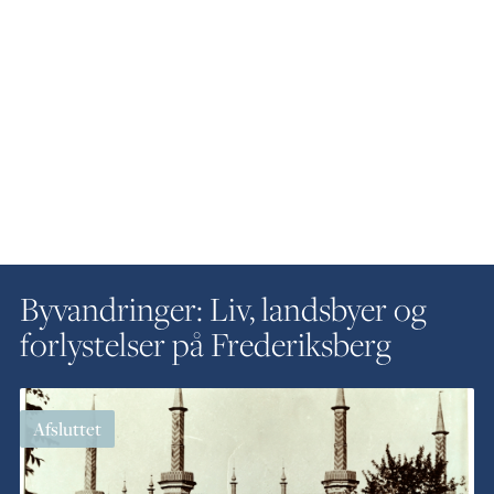
Byvandringer: Liv, landsbyer og
forlystelser på Frederiksberg
Afsluttet