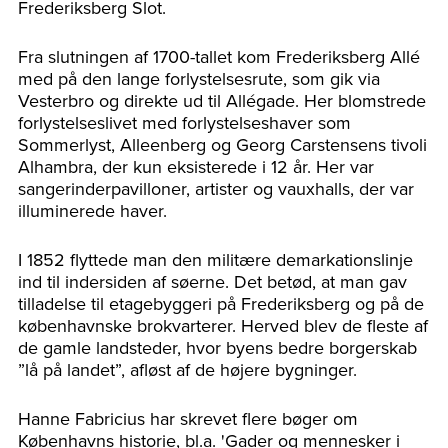
Frederiksberg Slot.
Fra slutningen af 1700-tallet kom Frederiksberg Allé
med på den lange forlystelsesrute, som gik via
Vesterbro og direkte ud til Allégade. Her blomstrede
forlystelseslivet med forlystelseshaver som
Sommerlyst, Alleenberg og Georg Carstensens tivoli
Alhambra, der kun eksisterede i 12 år. Her var
sangerinderpavilloner, artister og vauxhalls, der var
illuminerede haver.
I 1852 flyttede man den militære demarkationslinje
ind til indersiden af søerne. Det betød, at man gav
tilladelse til etagebyggeri på Frederiksberg og på de
københavnske brokvarterer. Herved blev de fleste af
de gamle landsteder, hvor byens bedre borgerskab
”lå på landet”, afløst af de højere bygninger.
Hanne Fabricius har skrevet flere bøger om
Københavns historie, bl.a. 'Gader og mennesker i