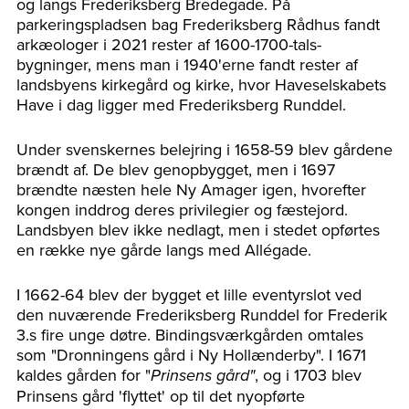
og langs Frederiksberg Bredegade. På
parkeringspladsen bag Frederiksberg Rådhus fandt
arkæologer i 2021 rester af 1600-1700-tals-
bygninger, mens man i 1940'erne fandt rester af
landsbyens kirkegård og kirke, hvor Haveselskabets
Have i dag ligger med Frederiksberg Runddel.
Under svenskernes belejring i 1658-59 blev gårdene
brændt af. De blev genopbygget, men i 1697
brændte næsten hele Ny Amager igen, hvorefter
kongen inddrog deres privilegier og fæstejord.
Landsbyen blev ikke nedlagt, men i stedet opførtes
en række nye gårde langs med Allégade.
I 1662-64 blev der bygget et lille eventyrslot ved
den nuværende Frederiksberg Runddel for Frederik
3.s fire unge døtre. Bindingsværkgården omtales
som "Dronningens gård i Ny Hollænderby". I 1671
kaldes gården for "
, og i 1703 blev
Prinsens gård"
Prinsens gård 'flyttet' op til det nyopførte