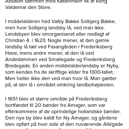
Absalon sammen med København fik af kong
Valdemar den Store.
I middelalderen hed Valby Bakke Solbjerg Bakke,
men hvor Solbjerg landsby lå, ved man ikke.
Landsbyen blev omorganiseret eller nedlagt af
Christian 4. i 1620. Nogle mener, at den gamle
landsby lå tæt ved Fasangården i Frederiksberg
Have, mens andre mener, at den lå ved
Andedammen ved Smallegade og Frederiksberg
Bredegade. En anden middelalderlandsby er Nyby,
som kendes fra de skriftlige kilder fra 1300-tallet.
Men heller ikke den ved man hvor lå. Man gætter
på, at den lå i området omkring landbohøjskolen.
I 1651 blev et større område på Frederiksberg
bortfæstet til 20 bønder fra Amager, som var
efterkommere af de oprindelige hollandske bønder.
Den nye by blev kaldt for Ny Amager, og gårdene
blev opført på hver side af den nuværende Allégade