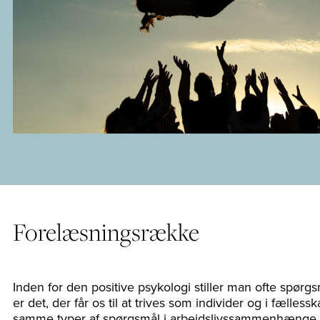
Forelæsningsrække
Inden for den positive psykologi stiller man ofte spørg
er det, der får os til at trives som individer og i fællessk
samme typer af spørgsmål i arbejdslivssammenhænge. H