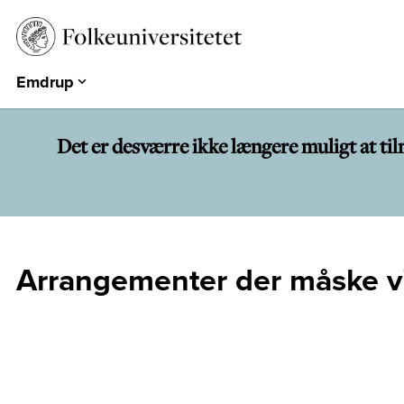
Emdrup
Aarhus
Emdrup
Det er desværre ikke længere muligt at ti
Herning
Hearts & Minds
Århundredets Festival
Historiske Dage
Arrangementer der måske vi
PARK
EUROPA 360°