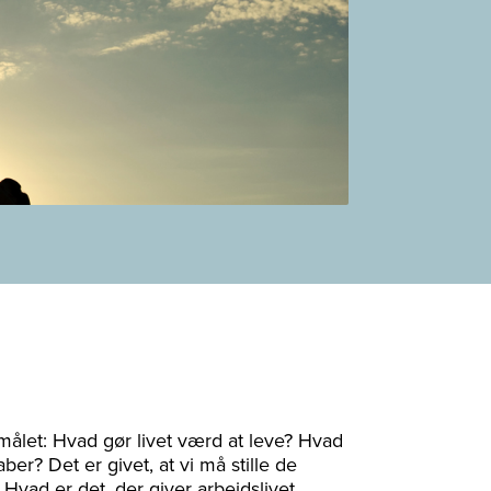
smålet: Hvad gør livet værd at leve? Hvad
aber? Det er givet, at vi må stille de
vad er det, der giver arbejdslivet