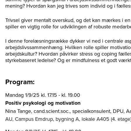
mening? Hvordan kan jeg trives som individ og i fælle
Trivsel giver mentalt overskud, og det kan mærkes i 
spiller en vigtig rolle for udviklingen af robuste medar
I denne forelæsningsrække dykker vi ned i centrale asp
arbejdslivssammenhæng. Hvilken rolle spiller motivat
arbejdskultur? Hvordan påvirker stress og coping fæll
styrkebaseret ledelse? Og er mindfulness et godt værktø
Program:
Mandag 1/9/25 kl. 17.15 - kl. 19.00
Positiv psykologi og motivation
Nina Tange, cand.scient.soc., specialkonsulent, DPU, A
AU, Campus Emdrup, bygning A, lokale A405 (4. etage