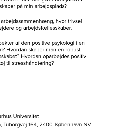
sskaber på min arbejdsplads?
en arbejdssammenhæng, hvor trivsel
bejdere og arbejdsfællesskaber.
ekter af den positive psykologi i en
ion? Hvordan skaber man en robust
esskabet? Hvordan oparbejdes positiv
j til stresshåndtering?
arhus Universitet
), Tuborgvej 164, 2400, København NV