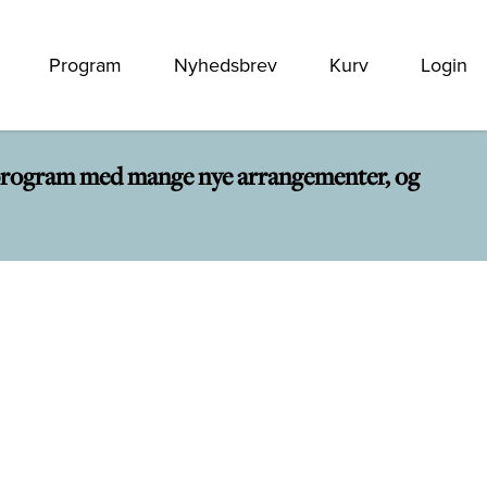
Program
Nyhedsbrev
Kurv
Login
rt program med mange nye arrangementer, og