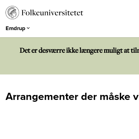
Emdrup
Aarhus
Emdrup
Det er desværre ikke længere muligt at ti
Herning
Hearts & Minds
Århundredets Festival
Historiske Dage
Arrangementer der måske vi
PARK
EUROPA 360°