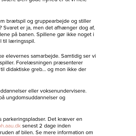
lem brætspil og gruppearbejde og stiller
? Svaret er ja, men det afhænger dog af,
lene på banen. Spillene gør ikke noget i
 til læringsspil.
rke elevernes samarbejde. Samtidig ser vi
spiller. Forelæsningen præsenterer
til didaktiske greb… og mon ikke der
ddannelser eller voksenundervisere.
ng på ungdomsuddannelser og
 parkeringspladser. Det kræver en
h.aau.dk
senest 2 dage inden
rruden af bilen. Se mere information om