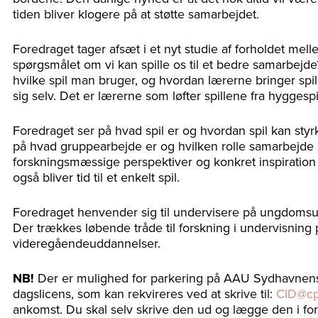
tiden bliver klogere på at støtte samarbejdet.
Foredraget tager afsæt i et nyt studie af forholdet mel
spørgsmålet om vi kan spille os til et bedre samarbejde
hvilke spil man bruger, og hvordan lærerne bringer spil
sig selv. Det er lærerne som løfter spillene fra hyggespil
Foredraget ser på hvad spil er og hvordan spil kan sty
på hvad gruppearbejde er og hvilken rolle samarbejde 
forskningsmæssige perspektiver og konkret inspiration 
også bliver tid til et enkelt spil.
Foredraget henvender sig til undervisere på ungdomsu
Der trækkes løbende tråde til forskning i undervisni
videregåendeuddannelser.
NB!
Der er mulighed for parkering på AAU Sydhavnens
dagslicens, som kan rekvireres ved at skrive til:
CID@cp
ankomst. Du skal selv skrive den ud og lægge den i fo