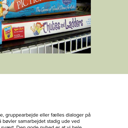
e, gruppearbejde eller fælles dialoger på
å bøvler samarbejdet stadig ude ved
e svært. Den gode nyhed er at vi hele