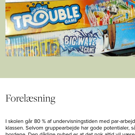
Forelæsning
I skolen går 80 % af undervisningstiden med par-arbejd
klassen. Selvom gruppearbejde har gode potentialer, s
bordene. Den dårlige nyhed er at det nok altid vil vær