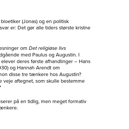
ioetiker (Jonas) og en politisk
ar er: Det gør alle tiders største kristne
læsninger om
Det religiøse livs
indgående med Paulus og Augustin. I
 elever deres første afhandlinger – Hans
930) og Hannah Arendt om
 mon disse tre tænkere hos Augustin?
e veje aftegnet, som skulle bestemme
?
userer på en tidlig, men meget formativ
 tænkere.