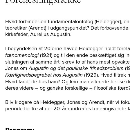
Hvad forbinder en fundamentalontolog (Heidegger), en b
teoretiker (Arendt) i udgangspunktet? Det forbavsende sv
kirkefader, Aurelius Augustin.
I begyndelsen af 20’erne havde Heidegger holdt fore
(1921) og til den ende beskæftiget sig 
fænomenologi
slutningen af samme årti skrev to af hans mest opvakte
Jonas om
(1
Augustin og det paulinske frihedsproblem
(1929). Hvad tiltrak
Kærlighedsbegrebet hos Augustin
Hvad fandt de hos ham? Og kan man allerede her se d
deres videre – og ganske forskellige – filosofiske færd
Bliv klogere på Heidegger, Jonas og Arendt, når vi fok
periode for tre af det 20. århundredes toneangivende
Program: