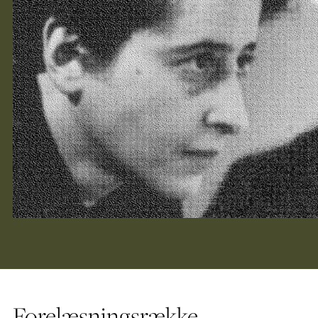
Forelæsningsrække