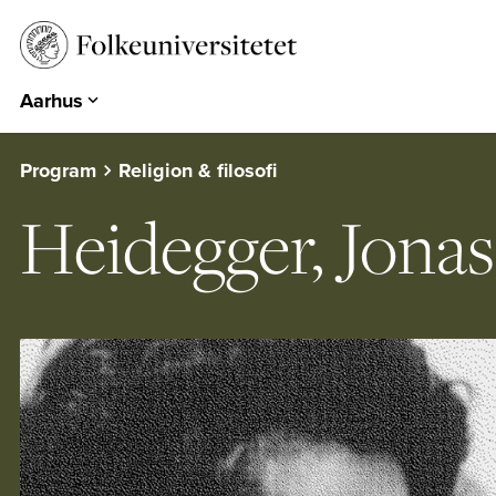
Aarhus
Aarhus
Emdrup
Program
Religion & filosofi
Herning
Heidegger, Jona
Hearts & Minds
Århundredets Festival
Historiske Dage
PARK
EUROPA 360°