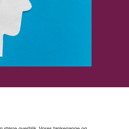
 større overblik. Vores tankegange og