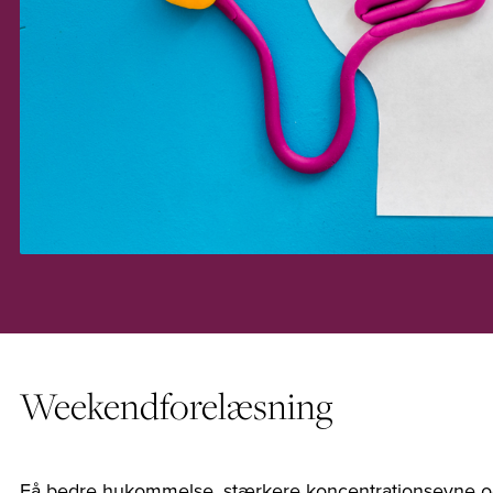
Weekendforelæsning
Få bedre hukommelse, stærkere koncentrationsevne og