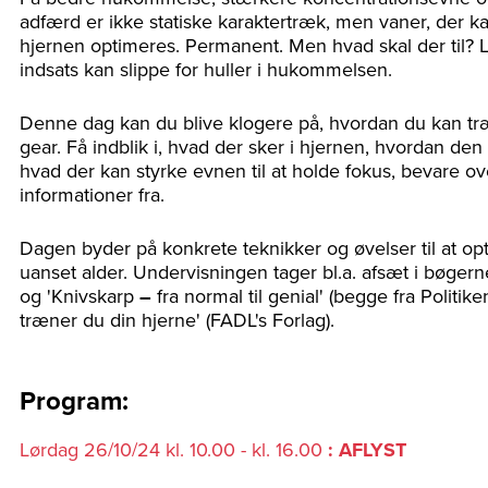
adfærd er ikke statiske karaktertræk, men vaner, der k
hjernen optimeres. Permanent. Men hvad skal der til? Læ
indsats kan slippe for huller i hukommelsen.
Denne dag kan du blive klogere på, hvordan du kan træne 
gear. Få indblik i, hvad der sker i hjernen, hvordan de
hvad der kan styrke evnen til at holde fokus, bevare o
informationer fra.
Dagen byder på konkrete teknikker og øvelser til at 
uanset alder. Undervisningen tager bl.a. afsæt i bøgerne
og 'Knivskarp
–
fra normal til genial' (begge fra Politik
træner du din hjerne' (FADL's Forlag).
Program:
Lørdag 26/10/24 kl. 10.00 - kl. 16.00
: AFLYST