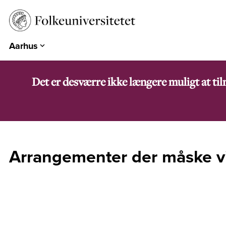
Aarhus
Aarhus
Emdrup
Det er desværre ikke længere muligt at ti
Herning
Hearts & Minds
Århundredets Festival
Historiske Dage
Arrangementer der måske vi
PARK
EUROPA 360°