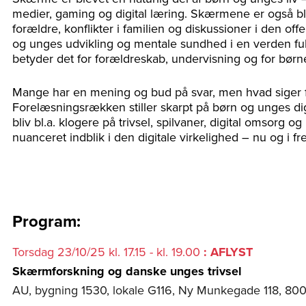
medier, gaming og digital læring. Skærmene er også ble
forældre, konflikter i familien og diskussioner i den of
og unges udvikling og mentale sundhed i en verden fuld
betyder det for forældreskab, undervisning og for børn
Mange har en mening og bud på svar, men hvad siger 
Forelæsningsrækken stiller skarpt på børn og unges dig
bliv bl.a. klogere på trivsel, spilvaner, digital omsor
nuanceret indblik i den digitale virkelighed – nu og i f
Program:
Torsdag 23/10/25 kl. 17.15 - kl. 19.00
: AFLYST
Skærmforskning og danske unges trivsel
AU, bygning 1530, lokale G116, Ny Munkegade 118, 80