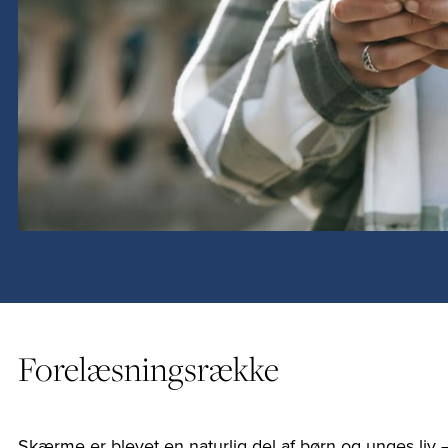
Forelæsningsrække
Skærme er blevet en naturlig del af børn og unges liv – 