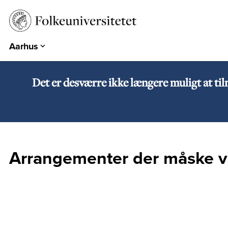
Aarhus
Aarhus
Emdrup
Det er desværre ikke længere muligt at ti
Herning
Hearts & Minds
Århundredets Festival
Historiske Dage
Arrangementer der måske vi
PARK
EUROPA 360°