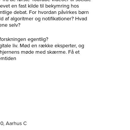
vet en fast kilde til bekymring hos
fentlige debat. For hvordan påvirkes børn
 af algoritmer og notifikationer? Hvad
ene selv?
forskningen egentlig?
itale liv. Mød en række eksperter, og
g og hjernens møde med skærme. Få et
remtiden
00, Aarhus C