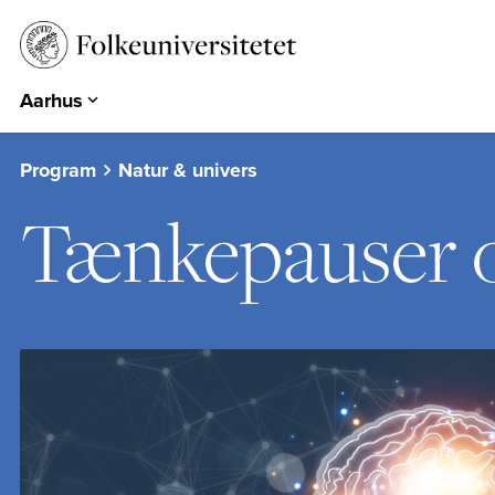
Aarhus
Aarhus
Emdrup
Program
Natur & univers
Herning
Tænkepauser 
Hearts & Minds
Århundredets Festival
Historiske Dage
PARK
EUROPA 360°