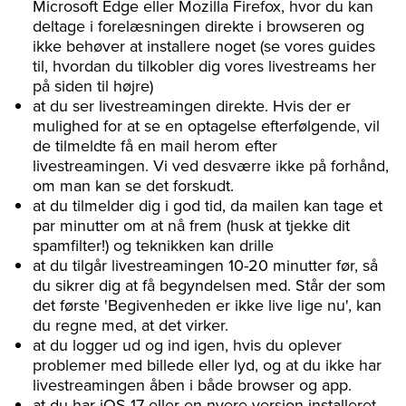
Microsoft Edge eller Mozilla Firefox, hvor du kan
deltage i forelæsningen direkte i browseren og
ikke behøver at installere noget (se vores guides
til, hvordan du tilkobler dig vores livestreams her
på siden til højre)
at du ser livestreamingen direkte. Hvis der er
mulighed for at se en optagelse efterfølgende, vil
de tilmeldte få en mail herom efter
livestreamingen. Vi ved desværre ikke på forhånd,
om man kan se det forskudt.
at du tilmelder dig i god tid, da mailen kan tage et
par minutter om at nå frem (husk at tjekke dit
spamfilter!) og teknikken kan drille
at du tilgår livestreamingen 10-20 minutter før, så
du sikrer dig at få begyndelsen med. Står der som
det første 'Begivenheden er ikke live lige nu', kan
du regne med, at det virker.
at du logger ud og ind igen, hvis du oplever
problemer med billede eller lyd, og at du ikke har
livestreamingen åben i både browser og app.
at du har iOS 17 eller en nyere version installeret