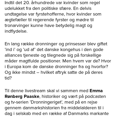
Indtil det 20. århundrede var kvinder som regel
udelukket fra den politiske sfære. En delvis
undtagelse var fyrstehofferne, hvor kvinder som
ægtefæller til regerende fyrster og mødre til
tronarvinger kunne have betydelig magt og
indflydelse.
En lang række dronninger og prinsesser blev giftet
’ind i’ og ’ud af’ det danske kongehus i den gode
alliances tjeneste og tilegnede sig på forskellige
måder magtfulde positioner. Men hvem var de? Hvor
i Europa kom de danske dronninger fra og hvorfor?
Og ikke mindst – hvilket aftryk satte de på deres
tid?
Til denne livestream skal vi sammen med
Emma
Rønberg Paaske
, historiker og vært på podcasten
og tv-serien ’Dronningeriget’, med på en rejse
gennem danmarkshistorien fra middelalderen til i
dag i selskab med en række af Danmarks markante