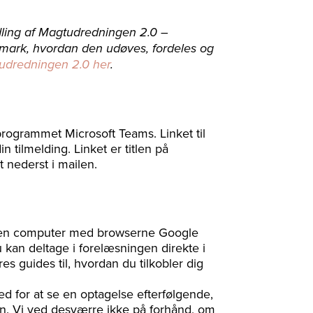
idling af Magtudredningen 2.0 –
nmark, hvordan den udøves, fordeles og
dredningen 2.0 her
.
programmet Microsoft Teams. Linket til
n tilmelding. Linket er titlen på
t nederst i mailen.
å en computer med browserne Google
 kan deltage i forelæsningen direkte i
es guides til, hvordan du tilkobler dig
ed for at se en optagelse efterfølgende,
gen. Vi ved desværre ikke på forhånd, om