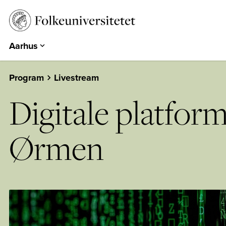
Aarhus
Aarhus
Emdrup
Program
Livestream
Herning
Digitale platfor
Hearts & Minds
Århundredets Festival
Ørmen
Historiske Dage
PARK
EUROPA 360°