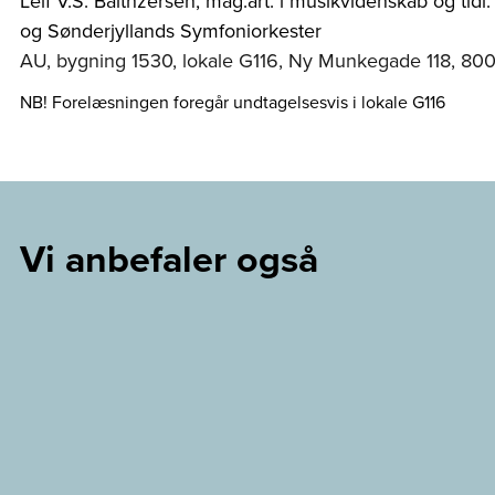
Leif V.S. Balthzersen, mag.art. i musikvidenskab og tid
og Sønderjyllands Symfoniorkester
AU, bygning 1530, lokale G116, Ny Munkegade 118, 80
NB! Forelæsningen foregår undtagelsesvis i lokale G116
Vi anbefaler også