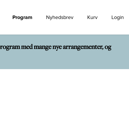
Program
Nyhedsbrev
Kurv
Login
rt program med mange nye arrangementer, og