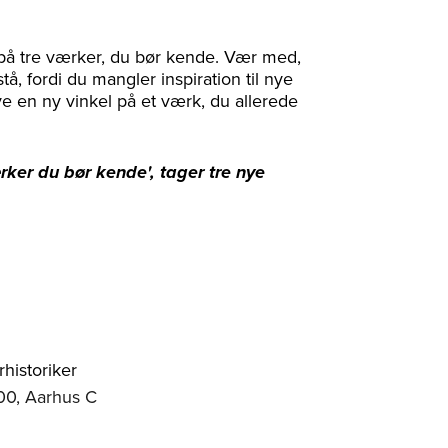
 på tre værker, du bør kende. Vær med,
stå, fordi du mangler inspiration til nye
ve en ny vinkel på et værk, du allerede
rker du bør kende', tager tre nye
rhistoriker
00, Aarhus C