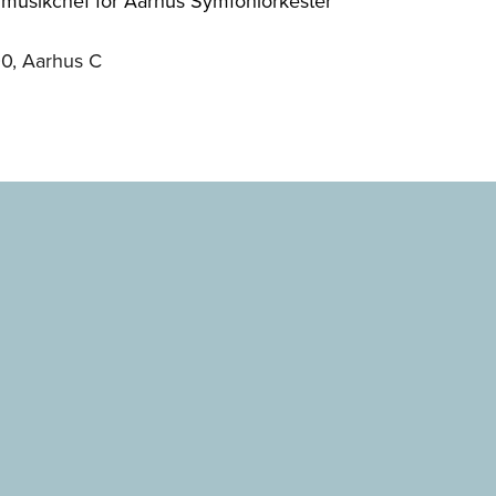
l. musikchef for Aarhus Symfoniorkester
00, Aarhus C