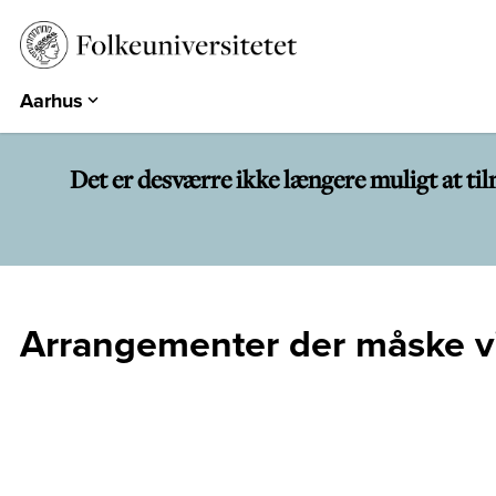
Aarhus
Aarhus
Emdrup
Det er desværre ikke længere muligt at ti
Herning
Hearts & Minds
Århundredets Festival
Historiske Dage
Arrangementer der måske vi
PARK
EUROPA 360°