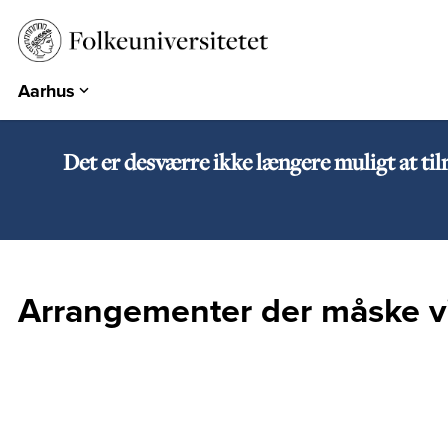
Aarhus
Aarhus
Emdrup
Det er desværre ikke længere muligt at ti
Herning
Hearts & Minds
Århundredets Festival
Historiske Dage
Arrangementer der måske vi
PARK
EUROPA 360°