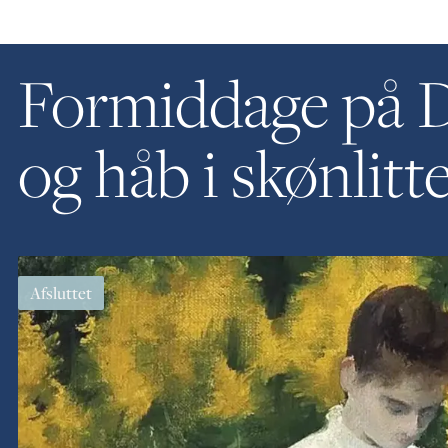
Formiddage på D
og håb i skønlitt
Afsluttet