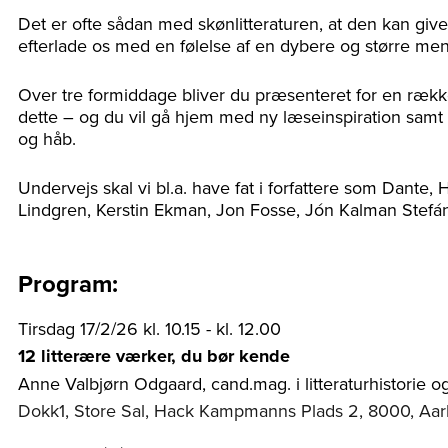
Det er ofte sådan med skønlitteraturen, at den kan give
efterlade os med en følelse af en dybere og større men
Over tre formiddage bliver du præsenteret for en rækk
dette – og du vil gå hjem med ny læseinspiration samt 
og håb.
Undervejs skal vi bl.a. have fat i forfattere som Dante,
Lindgren, Kerstin Ekman, Jon Fosse, Jón Kalman Stefán
Program:
Tirsdag 17/2/26 kl. 10.15 - kl. 12.00
12 litterære værker, du bør kende
Anne Valbjørn Odgaard, cand.mag. i litteraturhistorie og
Dokk1, Store Sal, Hack Kampmanns Plads 2, 8000, Aa