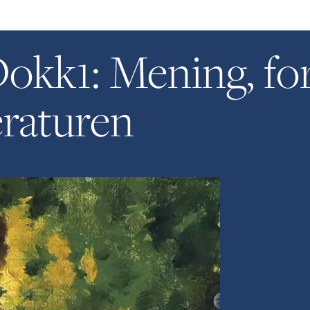
okk1: Mening, fo
eraturen