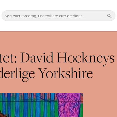
itet: David Hockney
derlige Yorkshire