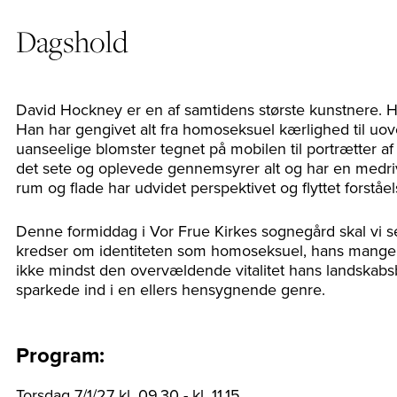
Dagshold
David Hockney er en af samtidens største kunstnere. H
Han har gengivet alt fra homoseksuel kærlighed til uove
uanseelige blomster tegnet på mobilen til portrætter a
det sete og oplevede gennemsyrer alt og har en medr
rum og flade har udvidet perspektivet og flyttet forståe
Denne formiddag i Vor Frue Kirkes sognegård skal vi s
kredser om identiteten som homoseksuel, hans mange 
ikke mindst den overvældende vitalitet hans landskabsb
sparkede ind i en ellers hensygnende genre.
Program:
Torsdag 7/1/27 kl. 09.30 - kl. 11.15