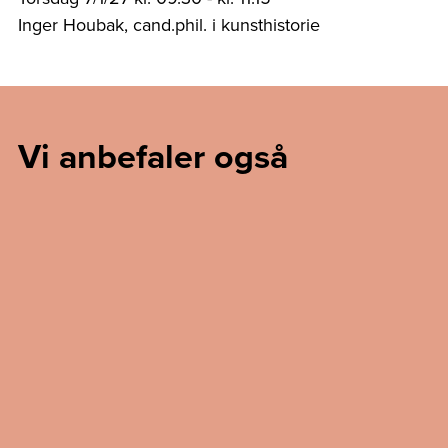
Inger Houbak, cand.phil. i kunsthistorie
Vi anbefaler også