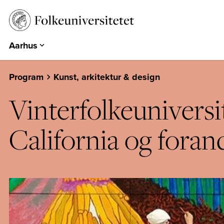
Aarhus
Aarhus
Emdrup
Program
Kunst, arkitektur & design
Herning
Vinterfolkeunivers
Hearts & Minds
Århundredets Festival
California og foran
Historiske Dage
PARK
EUROPA 360°