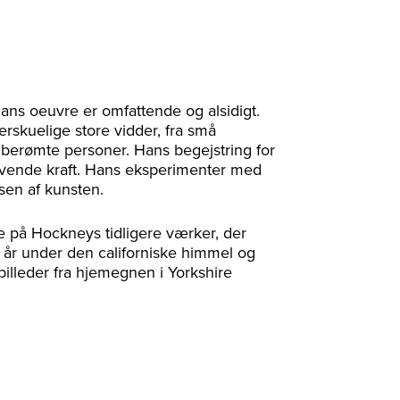
ans oeuvre er omfattende og alsidigt.
rskuelige store vidder, fra små
f berømte personer. Hans begejstring for
ivende kraft. Hans eksperimenter med
lsen af kunsten.
e på Hockneys tidligere værker, der
år under den californiske himmel og
illeder fra hjemegnen i Yorkshire