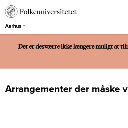
Aarhus
Aarhus
Emdrup
Det er desværre ikke længere muligt at ti
Herning
Hearts & Minds
Århundredets Festival
Historiske Dage
Arrangementer der måske vi
PARK
EUROPA 360°