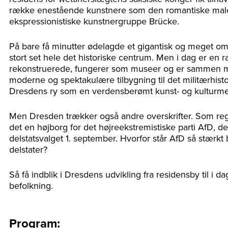
række enestående kunstnere som den romantiske maler
ekspressionistiske kunstnergruppe Brücke.
På bare få minutter ødelagde et gigantisk og meget o
stort set hele det historiske centrum. Men i dag er en 
rekonstruerede, fungerer som museer og er sammen me
moderne og spektakulære tilbygning til det militærhist
Dresdens ry som en verdensberømt kunst- og kulturme
Men Dresden trækker også andre overskrifter. Som re
det en højborg for det højreekstremistiske parti AfD, der
delstatsvalget 1. september. Hvorfor står AfD så stærkt 
delstater?
Så få indblik i Dresdens udvikling fra residensby til i d
befolkning.
Program: