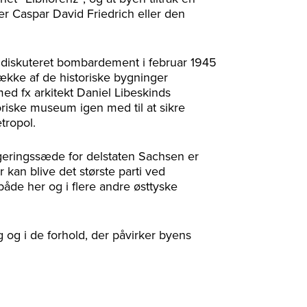
 Caspar David Friedrich eller den
mdiskuteret bombardement i februar 1945
række af de historiske bygninger
d fx arkitekt Daniel Libeskinds
oriske museum igen med til at sikre
tropol.
geringssæde for delstaten Sachsen er
 kan blive det største parti ved
både her og i flere andre østtyske
ag og i de forhold, der påvirker byens