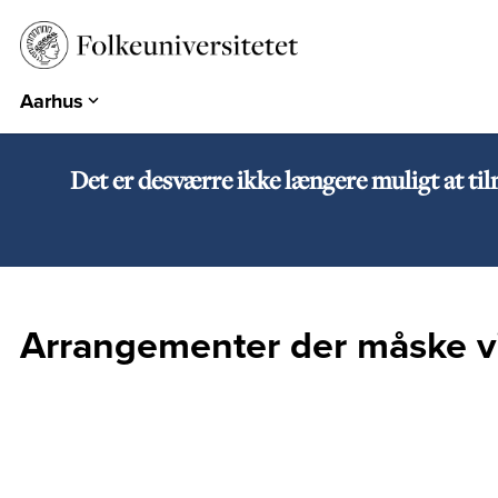
Aarhus
Aarhus
Emdrup
Det er desværre ikke længere muligt at ti
Herning
Hearts & Minds
Århundredets Festival
Historiske Dage
Arrangementer der måske vi
PARK
EUROPA 360°