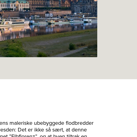
bens maleriske ubebyggede flodbredder
esden: Det er ikke så sært, at denne
et ”Elbflorenz”, og at byen tiltrak en