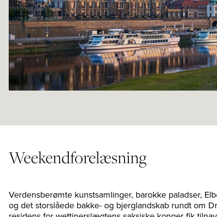
Weekendforelæsning
Verdensberømte kunstsamlinger, barokke paladser, El
og det storslåede bakke- og bjerglandskab rundt om Dr
residens for wettinerslægtens saksiske konger fik tilnavn