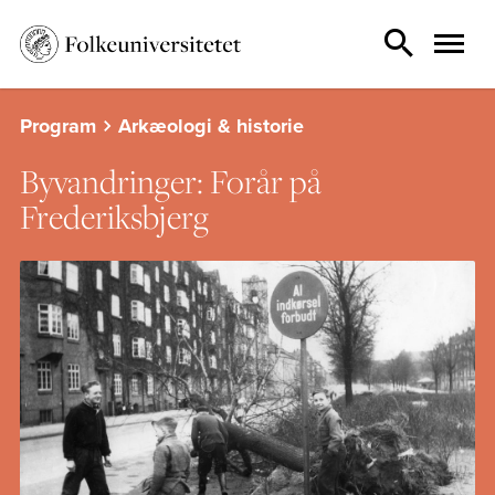
Program
Arkæologi & historie
Byvandringer: Forår på
Frederiksbjerg