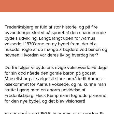
Frederiksbjerg er fuld af stor historie, og på fire
byvandringer skal vi på sporet af den charmerende
bydels udvikling. Langt, langt uden for Aarhus
voksede i 1870’erne en ny bydel frem, der bl.a.
husede nogle af de mange arbejdere ved banen og
havnen. Hvordan var deres liv og hverdag her?
Derfra følger vi bydelens evige vokseværk. Få dage
før sin død nåede den gamle baron på godset
Marselisborg at sælge sit store område til Aarhus -
kærkommet for Aarhus voksede, og nu kunne man
sætte i gang med en enorm udvidelse af
Frederiksbjerg. Hack Kampmann tegnede planerne
for den nye bydel, og det blev visionært!
Vi gør også stop i 1926, hvor man efter næsten 15