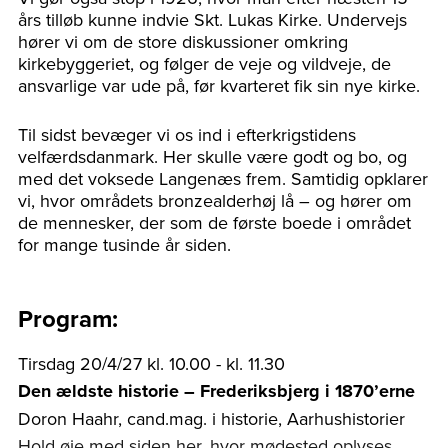
års tilløb kunne indvie Skt. Lukas Kirke. Undervejs
hører vi om de store diskussioner omkring
kirkebyggeriet, og følger de veje og vildveje, de
ansvarlige var ude på, før kvarteret fik sin nye kirke.
Til sidst bevæger vi os ind i efterkrigstidens
velfærdsdanmark. Her skulle være godt og bo, og
med det voksede Langenæs frem. Samtidig opklarer
vi, hvor områdets bronzealderhøj lå – og hører om
de mennesker, der som de første boede i området
for mange tusinde år siden.
Program:
Tirsdag 20/4/27 kl. 10.00 - kl. 11.30
Den ældste historie – Frederiksbjerg i 1870’erne
Doron Haahr, cand.mag. i historie, Aarhushistorier
Hold øje med siden her, hvor mødested oplyses