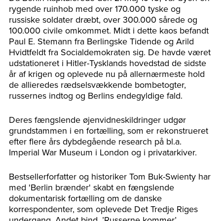
rygende ruinhob med over 170.000 tyske og
russiske soldater dræbt, over 300.000 sårede og
100.000 civile omkommet. Midt i dette kaos befandt
Paul E. Stemann fra Berlingske Tidende og Arild
Hvidtfeldt fra Socialdemokraten sig. De havde været
udstationeret i Hitler-Tysklands hovedstad de sidste
år af krigen og oplevede nu på allernærmeste hold
de allieredes rædselsvækkende bombetogter,
russernes indtog og Berlins endegyldige fald.
Deres fængslende øjenvidneskildringer udgør
grundstammen i en fortælling, som er rekonstrueret
efter flere års dybdegående research på bl.a.
Imperial War Museum i London og i privatarkiver.
Bestsellerforfatter og historiker Tom Buk-Swienty har
med 'Berlin brænder' skabt en fængslende
dokumentarisk fortælling om de danske
korrespondenter, som oplevede Det Tredje Riges
undergang. Andet bind, ’Russerne kommer’,