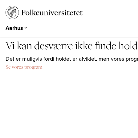
Aarhus
Aarhus
Vi kan desværre ikke finde hold
Emdrup
Herning
Det er muligvis fordi holdet er afviklet, men vores p
Se vores program
Hearts & Minds
Århundredets Festival
Historiske Dage
PARK
EUROPA 360°